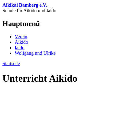
Direkt zum Inhalt
Aikikai Bamberg e.V.
Schule für Aikido und Iaido
Hauptmenü
Verein
Aikido
Iaido
Wolfgang und Ulrike
Startseite
Sie sind hier
Unterricht Aikido