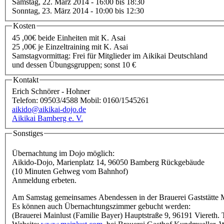
Samstag, 22. März 2014 -
16:00
bis
18:30
Sonntag, 23. März 2014 -
10:00
bis
12:30
Kosten
45 ,00€ beide Einheiten mit K. Asai
25 ,00€ je Einzeltraining mit K. Asai
Samstagvormittag: Frei für Mitglieder im Aikikai Deutschland
und dessen Übungsgruppen; sonst 10 €
Kontakt
Erich Schnörer - Hohner
Telefon: 09503/4588 Mobil: 0160/1545261
aikido@aikikai-dojo.de
Aikikai Bamberg e. V.
Sonstiges
Übernachtung im Dojo möglich:
Aikido-Dojo, Marienplatz 14, 96050 Bamberg Rückgebäude
(10 Minuten Gehweg vom Bahnhof)
Anmeldung erbeten.
Am Samstag gemeinsames Abendessen in der Brauerei Gaststätte M
Es können auch Übernachtungszimmer gebucht werden:
(Brauerei Mainlust (Familie Bayer) Hauptstraße 9, 96191 Viereth. T