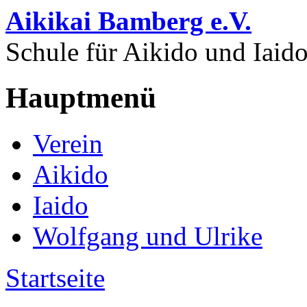
Direkt zum Inhalt
Aikikai Bamberg e.V.
Schule für Aikido und Iaid
Hauptmenü
Verein
Aikido
Iaido
Wolfgang und Ulrike
Startseite
Sie sind hier