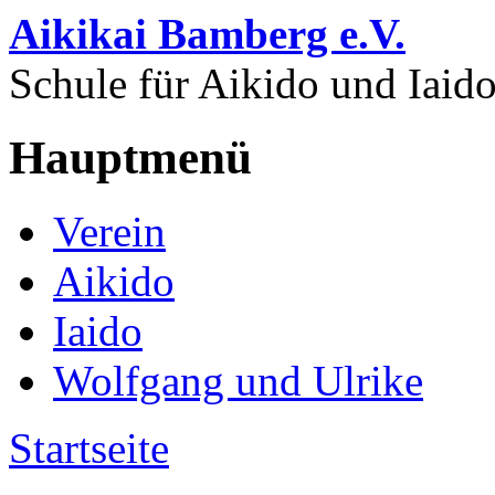
Direkt zum Inhalt
Aikikai Bamberg e.V.
Schule für Aikido und Iaid
Hauptmenü
Verein
Aikido
Iaido
Wolfgang und Ulrike
Startseite
Sie sind hier